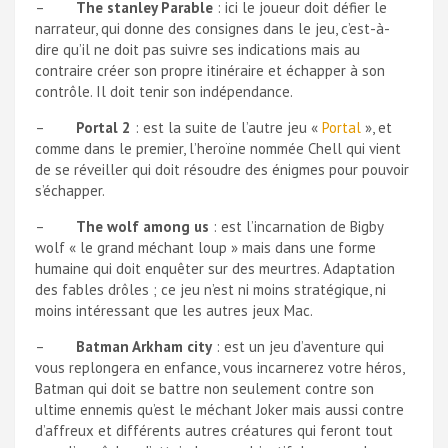
–
The stanley Parable
: ici le joueur doit défier le
narrateur, qui donne des consignes dans le jeu, c’est-à-
dire qu’il ne doit pas suivre ses indications mais au
contraire créer son propre itinéraire et échapper à son
contrôle. Il doit tenir son indépendance.
–
Portal 2
: est la suite de l’autre jeu «
Portal
», et
comme dans le premier, l’heroïne nommée Chell qui vient
de se réveiller qui doit résoudre des énigmes pour pouvoir
s’échapper.
–
The wolf among us
: est l’incarnation de Bigby
wolf « le grand méchant loup » mais dans une forme
humaine qui doit enquêter sur des meurtres. Adaptation
des fables drôles ; ce jeu n’est ni moins stratégique, ni
moins intéressant que les autres jeux Mac.
–
Batman Arkham city
: est un jeu d’aventure qui
vous replongera en enfance, vous incarnerez votre héros,
Batman qui doit se battre non seulement contre son
ultime ennemis qu’est le méchant Joker mais aussi contre
d’affreux et différents autres créatures qui feront tout