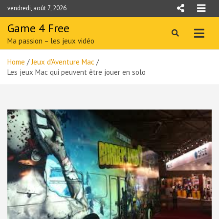
Skip
vendredi, août 7, 2026
to
content
Game 4 Free
Ma passion – les jeux vidéo
Home
Jeux d'Aventure Mac
Les jeux Mac qui peuvent être jouer en solo