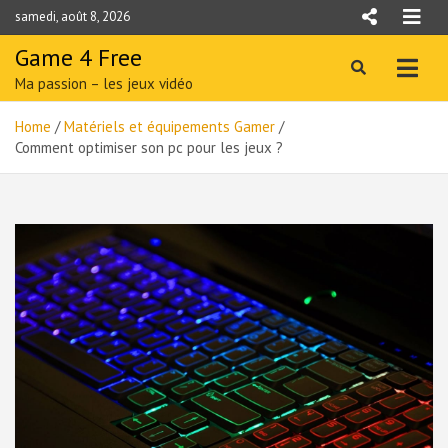
Skip
samedi, août 8, 2026
to
content
Game 4 Free
Ma passion – les jeux vidéo
Home
Matériels et équipements Gamer
Comment optimiser son pc pour les jeux ?