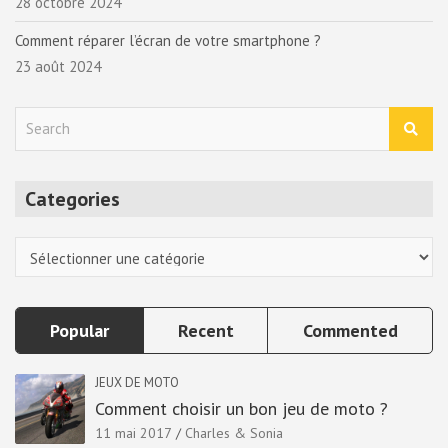
28 octobre 2024
Comment réparer l’écran de votre smartphone ?
23 août 2024
S
e
a
r
Categories
c
h
Categories
Popular
Recent
Commented
JEUX DE MOTO
Comment choisir un bon jeu de moto ?
11 mai 2017
Charles & Sonia