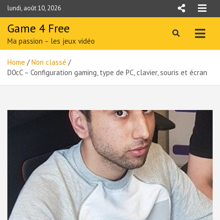
Skip
lundi, août 10, 2026
to
content
Game 4 Free
Ma passion – les jeux vidéo
Home
Non classé
D0cC – Configuration gaming, type de PC, clavier, souris et écran