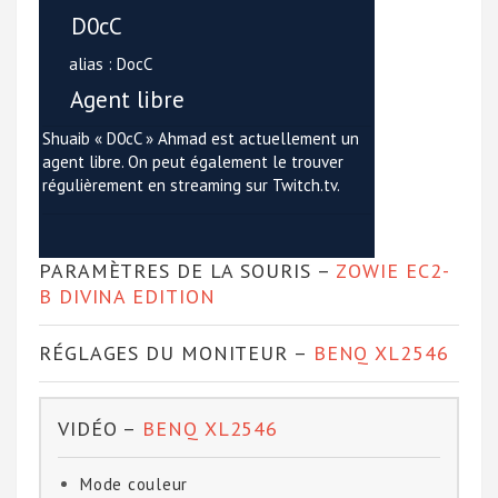
D0cC
alias : DocC
Agent libre
Shuaib « D0cC » Ahmad est actuellement un
agent libre. On peut également le trouver
régulièrement en streaming sur Twitch.tv.
PARAMÈTRES DE LA SOURIS –
ZOWIE EC2-
B DIVINA EDITION
RÉGLAGES DU MONITEUR –
BENQ XL2546
VIDÉO –
BENQ XL2546
Mode couleur