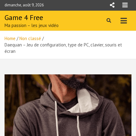
Skip
dimanche, août 9, 2026
to
content
Game 4 Free
Ma passion – les jeux vidéo
Home
Non classé
Daequan – Jeu de configuration, type de PC, clavier, souris et
écran