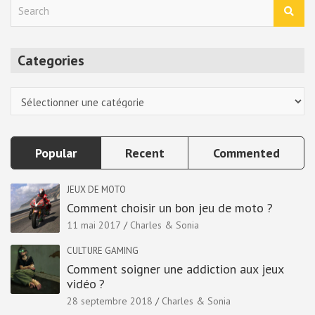
S
e
a
r
Categories
c
h
Categories
Popular
Recent
Commented
JEUX DE MOTO
Comment choisir un bon jeu de moto ?
11 mai 2017
Charles & Sonia
CULTURE GAMING
Comment soigner une addiction aux jeux
vidéo ?
28 septembre 2018
Charles & Sonia