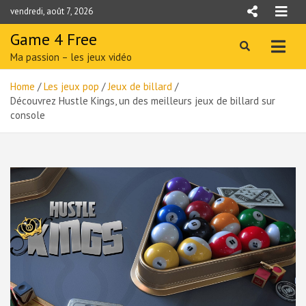
Skip
vendredi, août 7, 2026
to
content
Game 4 Free
Ma passion – les jeux vidéo
Home
Les jeux pop
Jeux de billard
Découvrez Hustle Kings, un des meilleurs jeux de billard sur
console