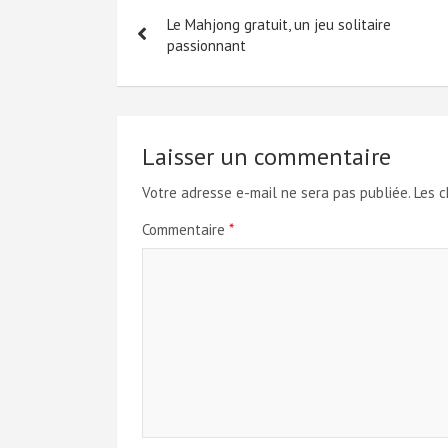
Navigation
Le Mahjong gratuit, un jeu solitaire
de
passionnant
l’article
Laisser un commentaire
Votre adresse e-mail ne sera pas publiée.
Les c
Commentaire
*