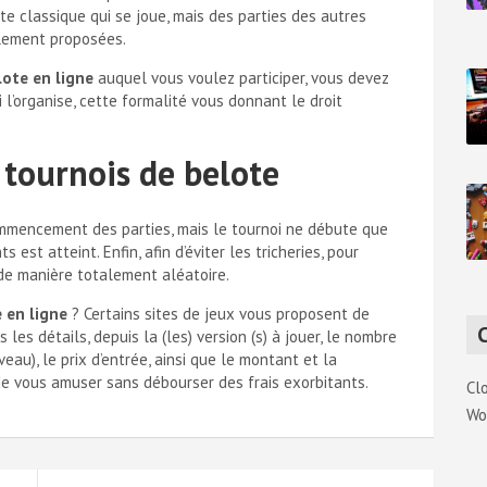
te classique qui se joue, mais des parties des autres
alement proposées.
ote en ligne
auquel vous voulez participer, vous devez
 l’organise, cette formalité vous donnant le droit
 tournois de belote
ommencement des parties, mais le tournoi ne débute que
est atteint. Enfin, afin d’éviter les tricheries, pour
 de manière totalement aléatoire.
 en ligne
? Certains sites de jeux vous proposent de
 les détails, depuis la (les) version (s) à jouer, le nombre
eau), le prix d’entrée, ainsi que le montant et la
 de vous amuser sans débourser des frais exorbitants.
Cl
Wo