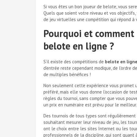
Si vous êtes un bon joueur de belote, vous ser
Quels que soient votre niveau et vos objectifs
de jeu virtuelles une compétition qui répond à 
Pourquoi et comment p
belote en ligne ?
S’il existe des compétitions de
belote en lign
d’entrée reste cependant modique, de l’ordre de 
de multiples bénéfices !
Non seulement cette expérience vous promet u
préféré, mais elle vous donne l’occasion de tes
règles du tournoi, sans compter que vous pouve
un prix en numéraire est prévu pour le meilleur.
Des tournois de tous types sont régulièrement 
souhaitant mesurer leur niveau de jeu, les tou
ont le choix entre les sites Internet ou les tourn
professionnels de la discipline, qui sont quant