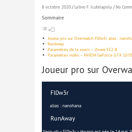
8 octobre 2020
Lelivo F. Icubilapolu
No Com
Sommaire
Joueur pro sur Overwatch Fl0w3r alias : nanoh
RunAway
Paramètres de la souris – Zowie EC2-B
Paramètres vidéo – NVIDIA GeForce GTX 107
Joueur pro sur Overw
Fl0w3r
alias : nanohana
RunAway
Yeon-oh « Fl0w3r » Hwang est née le 14 mai 2