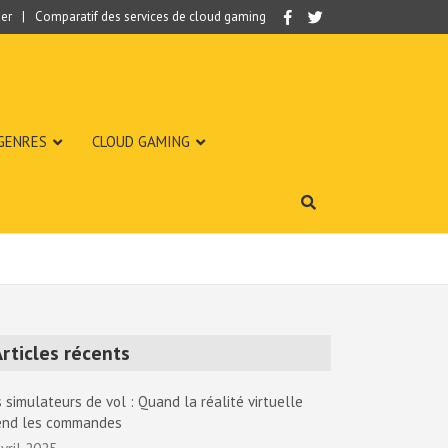
er
Comparatif des services de cloud gaming
 GENRES
CLOUD GAMING
rticles récents
 simulateurs de vol : Quand la réalité virtuelle
end les commandes