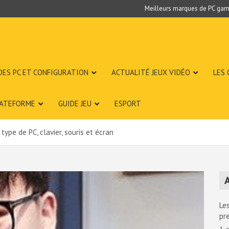
Meilleurs marques de PC gam
DES PC ET CONFIGURATION
ACTUALITÉ JEUX VIDÉO
LES
LATEFORME
GUIDE JEU
ESPORT
type de PC, clavier, souris et écran
A
Les
pr