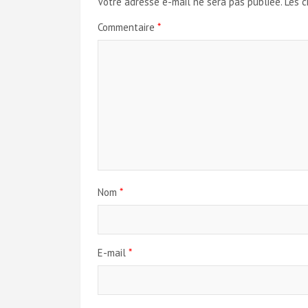
Votre adresse e-mail ne sera pas publiée.
Les c
Commentaire
*
Nom
*
E-mail
*