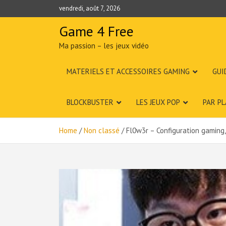
Skip
vendredi, août 7, 2026
to
content
Game 4 Free
Ma passion – les jeux vidéo
MATERIELS ET ACCESSOIRES GAMING
GUI
BLOCKBUSTER
LES JEUX POP
PAR P
Home
Non classé
Fl0w3r – Configuration gaming, 