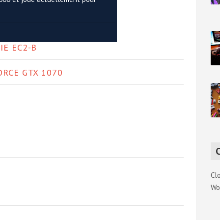
IE EC2-B
ORCE GTX 1070
Cl
Wo