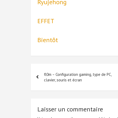
Ryujehong
EFFET
Bientôt
Navigation
fl0m – Configuration gaming, type de PC,
de
clavier, souris et écran
l’article
Laisser un commentaire