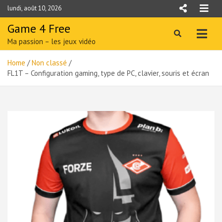
Skip
lundi, août 10, 2026
to
content
Game 4 Free
Ma passion – les jeux vidéo
Home
Non classé
FL1T – Configuration gaming, type de PC, clavier, souris et écran