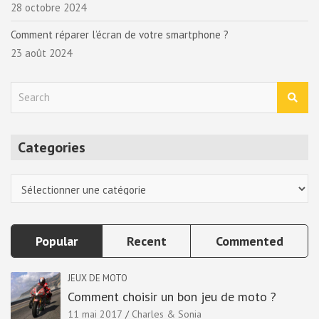
28 octobre 2024
Comment réparer l’écran de votre smartphone ?
23 août 2024
S
e
a
r
Categories
c
h
Categories
Popular
Recent
Commented
JEUX DE MOTO
Comment choisir un bon jeu de moto ?
11 mai 2017
Charles & Sonia