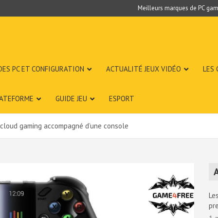
Meilleurs marques de PC gam
DES PC ET CONFIGURATION
ACTUALITÉ JEUX VIDÉO
LES
LATEFORME
GUIDE JEU
ESPORT
e cloud gaming accompagné d’une console
A
Les
pr