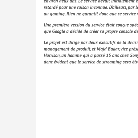
environ deux ans. Le service devait
initialement ê
retardé pour une raison inconnue. D’ailleurs, par l
au gaming. Rien ne garantit donc que ce service v
Une première version du service était conçue spé
que Google a décidé de créer sa propre
console d
Le projet est dirigé par
deux exécutifs de la divi
management de produit, et Majd Bakar, vice présid
Harrison, un homme qui a passé 15 ans chez Sony 
donc évident que le service de streaming sera étr