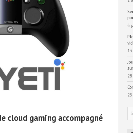
1 a
Se
pa
6 
Pl
vi
13
Jo
sur
28
Co
23
S
e de cloud gaming accompagné
e
a
r