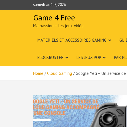
Skip
samedi, août 8, 2026
to
content
Game 4 Free
Ma passion – les jeux vidéo
MATERIELS ET ACCESSOIRES GAMING
GUI
BLOCKBUSTER
LES JEUX POP
PAR P
Home
Cloud Gaming
Google Yeti – Un service d