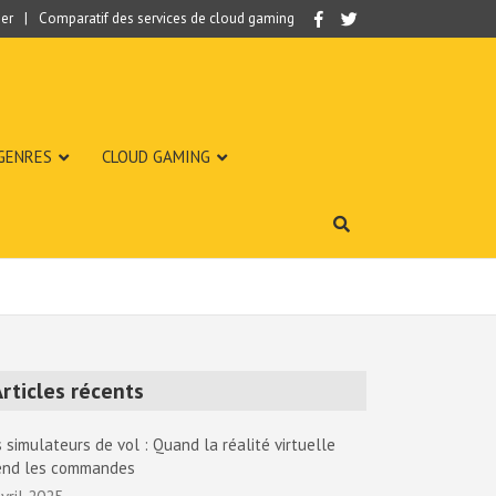
er
Comparatif des services de cloud gaming
 GENRES
CLOUD GAMING
rticles récents
 simulateurs de vol : Quand la réalité virtuelle
end les commandes