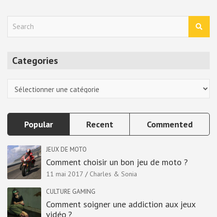
S
e
a
r
Categories
c
h
Categories
Popular
Recent
Commented
JEUX DE MOTO
Comment choisir un bon jeu de moto ?
11 mai 2017
Charles & Sonia
CULTURE GAMING
Comment soigner une addiction aux jeux
vidéo ?