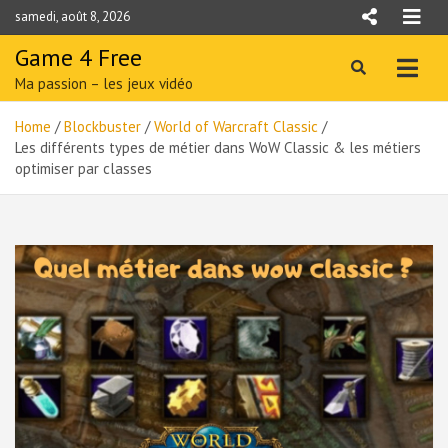
Skip
samedi, août 8, 2026
to
content
Game 4 Free
Ma passion – les jeux vidéo
Home
Blockbuster
World of Warcraft Classic
Les différents types de métier dans WoW Classic & les métiers
optimiser par classes