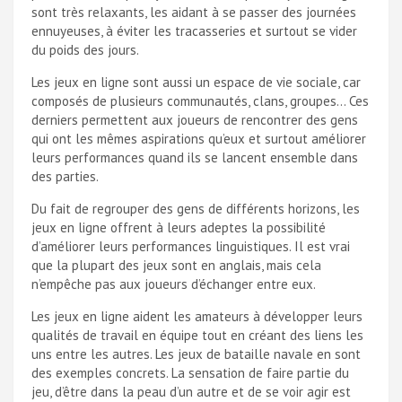
sont très relaxants, les aidant à se passer des journées
ennuyeuses, à éviter les tracasseries et surtout se vider
du poids des jours.
Les jeux en ligne sont aussi un espace de vie sociale, car
composés de plusieurs communautés, clans, groupes… Ces
derniers permettent aux joueurs de rencontrer des gens
qui ont les mêmes aspirations qu’eux et surtout améliorer
leurs performances quand ils se lancent ensemble dans
des parties.
Du fait de regrouper des gens de différents horizons, les
jeux en ligne offrent à leurs adeptes la possibilité
d’
améliorer leurs performances linguistiques
. Il est vrai
que la plupart des jeux sont en anglais, mais cela
n’empêche pas aux joueurs d’échanger entre eux.
Les jeux en ligne aident les amateurs à développer leurs
qualités de travail en équipe tout en créant des liens les
uns entre les autres. Les jeux de bataille navale en sont
des exemples concrets. La sensation de faire partie du
jeu, d’être dans la peau d’un autre et de se voir agir est