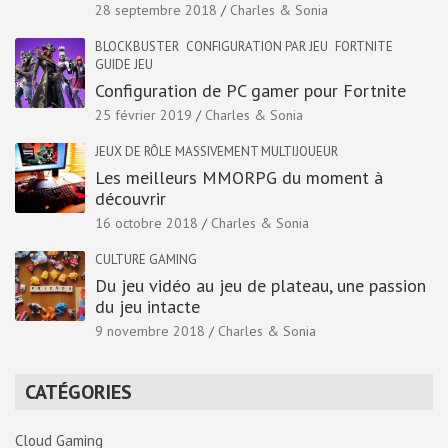
28 septembre 2018
Charles & Sonia
BLOCKBUSTER
CONFIGURATION PAR JEU
FORTNITE
GUIDE JEU
Configuration de PC gamer pour Fortnite
25 février 2019
Charles & Sonia
JEUX DE RÔLE MASSIVEMENT MULTIJOUEUR
Les meilleurs MMORPG du moment à
découvrir
16 octobre 2018
Charles & Sonia
CULTURE GAMING
Du jeu vidéo au jeu de plateau, une passion
du jeu intacte
9 novembre 2018
Charles & Sonia
CATÉGORIES
Cloud Gaming