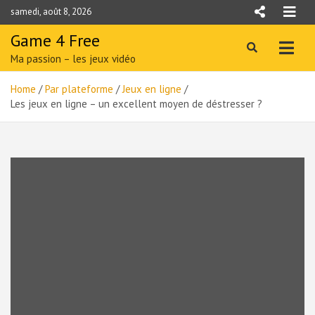
Skip
samedi, août 8, 2026
to
content
Game 4 Free
Ma passion – les jeux vidéo
Home
Par plateforme
Jeux en ligne
Les jeux en ligne – un excellent moyen de déstresser ?