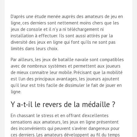
D’après une étude menée auprès des amateurs de jeu en
ligne, ces derniers sont nettement moins chers que les
jeux de console et il n’y a ni téléchargement ni
installation à effectuer. Ils sont aussi attirés par la
diversité des jeux en ligne qui font qu’ils ne sont pas
limités dans leurs choix.
Par ailleurs, les jeux de bataille navale sont compatibles
avec de nombreux systèmes et permettent aux joueurs
de mieux connaitre leur mobile. Précisant que la mobilité
est l’un des principaux avantages, les joueurs ajoutent
qu’il leur est très facile de dissimuler le fait de jouer en
ligne.
Y a-t-il le revers de la médaille ?
En chassant le stress et en offrant d’excellentes
sensations aux amateurs, les jeux en ligne présentent
des inconvénients qui peuvent s’avérer dangereux pour
ces derniers. Les amateurs développent au fil du temps