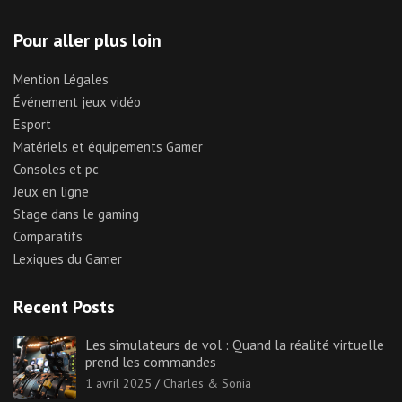
Pour aller plus loin
Mention Légales
Événement jeux vidéo
Esport
Matériels et équipements Gamer
Consoles et pc
Jeux en ligne
Stage dans le gaming
Comparatifs
Lexiques du Gamer
Recent Posts
Les simulateurs de vol : Quand la réalité virtuelle
prend les commandes
1 avril 2025
Charles & Sonia