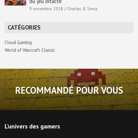
du jeu intacte
9 novembre 2018
Charles & Sonia
CATÉGORIES
Cloud Gaming
World of Warcraft Classic
RECOMMANDÉ POUR VOUS
L’univers des gamers