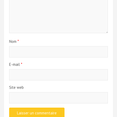
Nom
*
E-mail
*
Site web