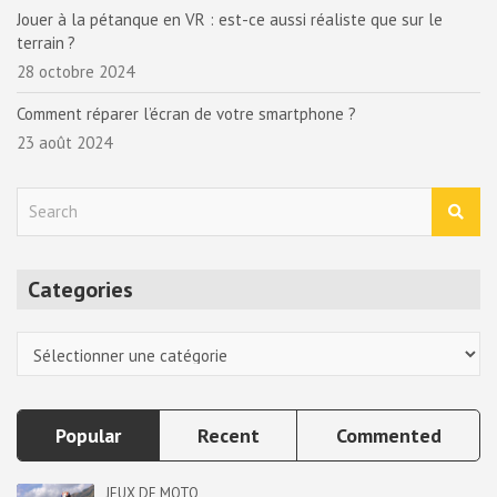
Jouer à la pétanque en VR : est-ce aussi réaliste que sur le
terrain ?
28 octobre 2024
Comment réparer l’écran de votre smartphone ?
23 août 2024
S
e
a
r
Categories
c
h
Categories
Popular
Recent
Commented
JEUX DE MOTO