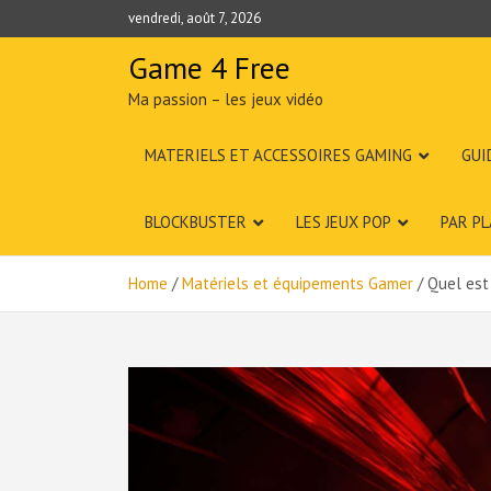
Skip
vendredi, août 7, 2026
to
content
Game 4 Free
Ma passion – les jeux vidéo
MATERIELS ET ACCESSOIRES GAMING
GUI
BLOCKBUSTER
LES JEUX POP
PAR P
Home
Matériels et équipements Gamer
Quel est