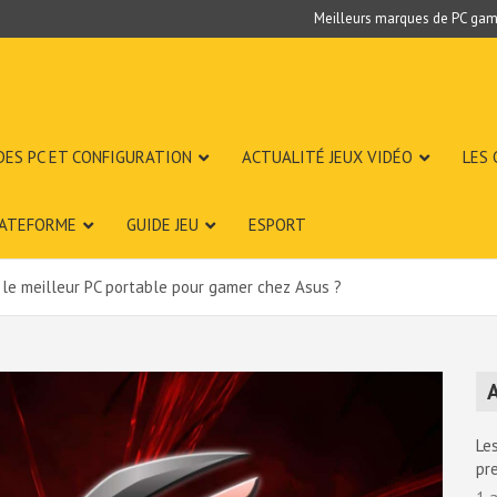
Meilleurs marques de PC gam
DES PC ET CONFIGURATION
ACTUALITÉ JEUX VIDÉO
LES
LATEFORME
GUIDE JEU
ESPORT
 le meilleur PC portable pour gamer chez Asus ?
A
Les
pr