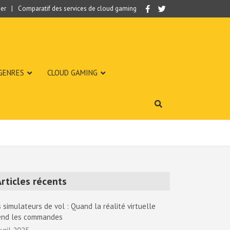
er
Comparatif des services de cloud gaming
 GENRES
CLOUD GAMING
rticles récents
 simulateurs de vol : Quand la réalité virtuelle
end les commandes