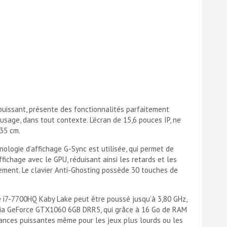
puissant, présente des fonctionnalités parfaitement
usage, dans tout contexte. L’écran de 15,6 pouces IP, ne
,35 cm.
nologie d’affichage G-Sync est utilisée, qui permet de
fichage avec le GPU, réduisant ainsi les retards et les
ement. Le clavier Anti-Ghosting possède 30 touches de
e i7-7700HQ Kaby Lake peut être poussé jusqu’à 3,80 GHz,
idia GeForce GTX1060 6GB DRR5, qui grâce à 16 Go de RAM
ances puissantes même pour les jeux plus lourds ou les