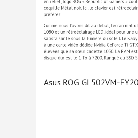
en relief, logo ROG « Republic of Gamers » coul
coquille Métal noir. Ici, le clavier est rétroécla
préférez.
Comme nous l’avons dit au début, l’écran mat o
1080 et un rétroéclairage LED, idéal pour une ut
satisfaisante sous la lumière du soleil. Le Kab
à une carte vidéo dédiée Nvidia GeForce Ti GT
élevées que sa sœur cadette 1050. La RAM est 
disque dur est le 1 To à 7200, flanqué du SSD S
Asus ROG GL502VM-FY2