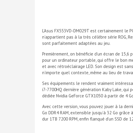
L’Asus FX553VD-DM029T est certainement le PC 
n’appartient pas à la très célèbre série ROG, R
sont parfaitement adaptées au jeu.
Premièrement, on bénéficie d’un écran de 15,6
pour un ordinateur portable, qui offre le bon mé
et avec rétroéclairage LED. Son design est sans 
n’importe quel contexte, même au lieu de travail
Ses équipements le rendent vraiment intéressan
i7-7700HQ dernière génération Kaby Lake, qui p
dédiée Nvidia GeForce GTX1050 à partir de 4 Go
Avec cette version, vous pouvez jouer à la dern
Go DDR4 RAM, extensible jusqu’à 32 Go grâce à 
dur 1TB 7200 RPM, enfin flanqué d’un SSD de 12