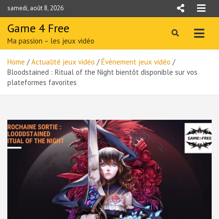
Skip
samedi, août 8, 2026
to
content
Game 4 Free
Ma passion – les jeux vidéo
Home
Actualité jeux vidéo
Événement jeux vidéo
Bloodstained : Ritual of the Night bientôt disponible sur vos
plateformes favorites