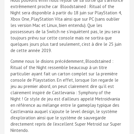
Nous pouvons enfin nous réjouir de sa sortie qui s’annonce
extrêmement proche car Bloodstained : Ritual of the
Night sera disponible à partir du 18 juin sur PlayStation 4,
Xbox One, PlayStation Vita ainsi que sur PC (sans oublier
les version Mac et Linux, bien entendu). Que les
possesseurs de la Switch ne s’inquiètent pas, le jeu sera
toujours prévu sur cette console mais ne sortira que
quelques jours plus tard seulement, c’est à dire le 25 juin
de cette année 2019.
Comme nous le disions précédemment, Bloodstained :
Ritual of the Night ressemble beaucoup à un titre
particulier ayant fait un carton complet sur la première
console de Playstation. En effet, lorsque l’on regarde le
jeu au premier abord, on peut clairement dire qu’il est
clairement inspiré de Castlevania : Symphony of the
Night ! Ce style de jeu est d’ailleurs appelé Metroidvania
en référence au mélange entre le gameplay typique des
Castlevania auquel s’ajoute le level design, le système
d’exploration ainsi que le système de sauvegarde
directement repris de l’excellent Super Metroid sur Super
Nintendo.