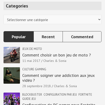
r
Categories
c
h
Categories
Popular
Recent
Commented
JEUX DE MOTO
Comment choisir un bon jeu de moto ?
11 mai 2017
Charles & Sonia
CULTURE GAMING
Comment soigner une addiction aux jeux
vidéo ?
28 septembre 2018
Charles & Sonia
BLOCKBUSTER
CONFIGURATION PAR JEU
FORTNITE
GUIDE JEU
Configuration de PC gamer pour Fortnite