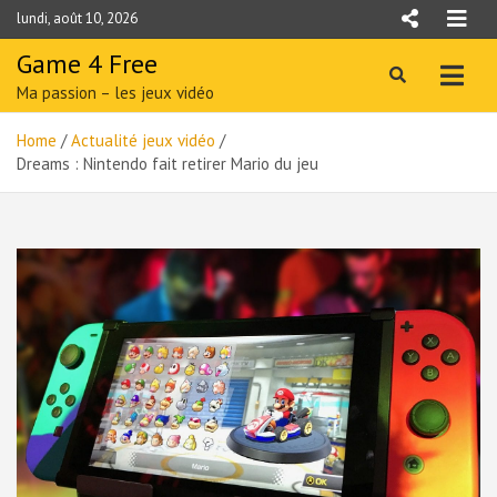
Skip
lundi, août 10, 2026
to
content
Game 4 Free
Ma passion – les jeux vidéo
Home
Actualité jeux vidéo
Dreams : Nintendo fait retirer Mario du jeu