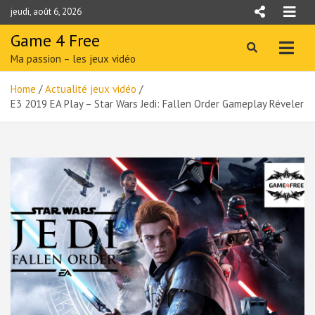
Skip
jeudi, août 6, 2026
to
content
Game 4 Free
Ma passion – les jeux vidéo
Home
Actualité jeux vidéo
E3 2019 EA Play – Star Wars Jedi: Fallen Order Gameplay Réveler