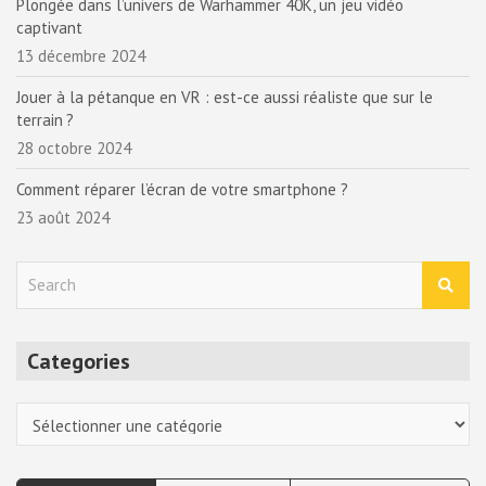
Plongée dans l’univers de Warhammer 40K, un jeu vidéo
captivant
13 décembre 2024
Jouer à la pétanque en VR : est-ce aussi réaliste que sur le
terrain ?
28 octobre 2024
Comment réparer l’écran de votre smartphone ?
23 août 2024
S
e
a
r
Categories
c
h
Categories