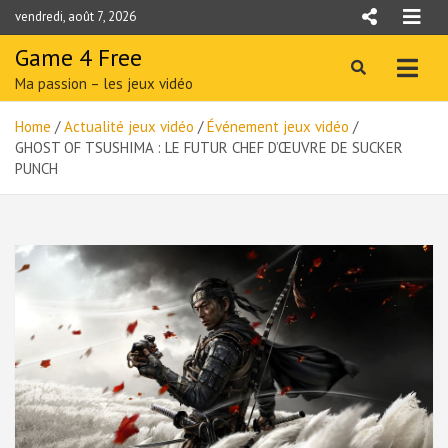
Skip
vendredi, août 7, 2026
to
content
Game 4 Free
Ma passion – les jeux vidéo
Home
Actualité jeux vidéo
Événement jeux vidéo
GHOST OF TSUSHIMA : LE FUTUR CHEF D’ŒUVRE DE SUCKER
PUNCH