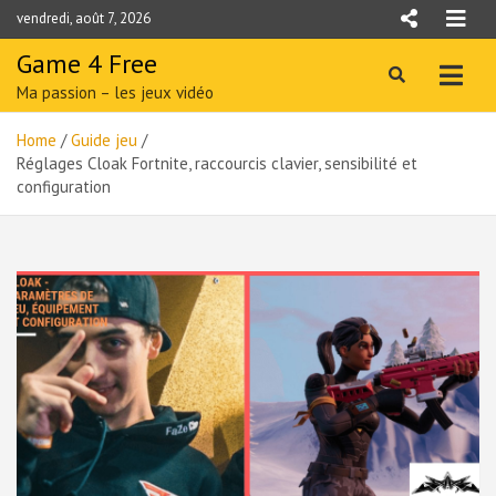
Skip
vendredi, août 7, 2026
to
content
Game 4 Free
Ma passion – les jeux vidéo
Home
Guide jeu
Réglages Cloak Fortnite, raccourcis clavier, sensibilité et
configuration