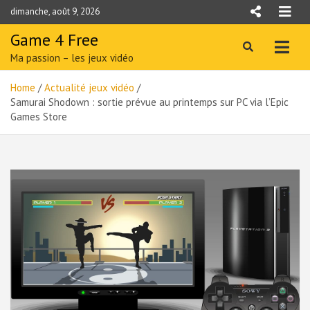
Skip
dimanche, août 9, 2026
to
content
Game 4 Free
Ma passion – les jeux vidéo
Home
Actualité jeux vidéo
Samurai Shodown : sortie prévue au printemps sur PC via l’Epic
Games Store