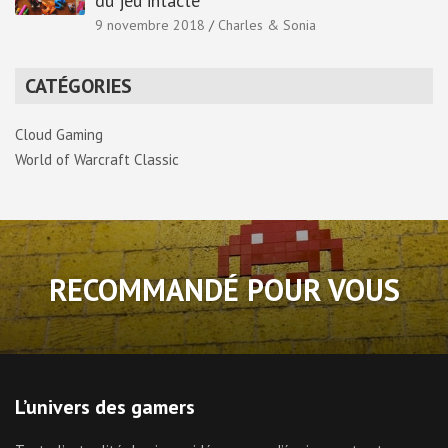
du jeu intacte
9 novembre 2018
Charles & Sonia
CATÉGORIES
Cloud Gaming
World of Warcraft Classic
RECOMMANDÉ POUR VOUS
L’univers des gamers