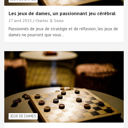
Les jeux de dames, un passionnant jeu cérébral
27 avril 2015
Charles & Sonia
Passionnés de jeux de stratégie et de réflexion, les jeux de
dames ne pourront que vous…
JEUX DE DAMES