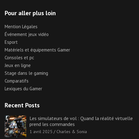
Pour aller plus loin
Mention Légales
Événement jeux vidéo
Esport
Matériels et équipements Gamer
Consoles et pc
Jeux en ligne
Stage dans le gaming
Comparatifs
Lexiques du Gamer
Recent Posts
Les simulateurs de vol : Quand la réalité virtuelle
prend les commandes
1 avril 2025
Charles & Sonia