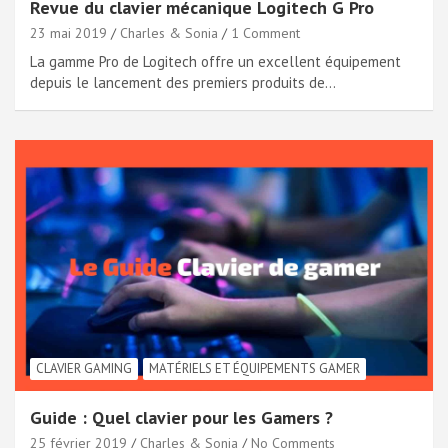
Revue du clavier mécanique Logitech G Pro
23 mai 2019
Charles & Sonia
1 Comment
La gamme Pro de Logitech offre un excellent équipement
depuis le lancement des premiers produits de…
CLAVIER GAMING
MATÉRIELS ET ÉQUIPEMENTS GAMER
Guide : Quel clavier pour les Gamers ?
25 février 2019
Charles & Sonia
No Comments