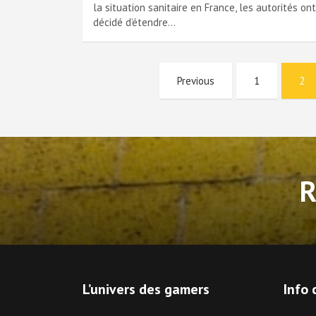
la situation sanitaire en France, les autorités ont
décidé d’étendre…
Pagination
Previous
1
2
des
publications
L’univers des gamers
Info 