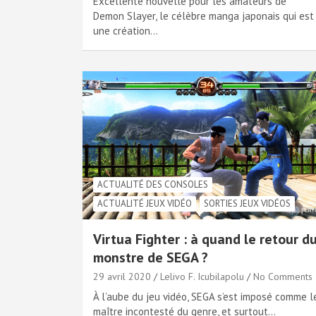
Excellente nouvelle pour les amateurs de
Demon Slayer, le célèbre manga japonais qui est
une création…
ACTUALITÉ DES CONSOLES
ACTUALITÉ JEUX VIDÉO
SORTIES JEUX VIDÉOS
Virtua Fighter : à quand le retour d
monstre de SEGA ?
29 avril 2020
Lelivo F. Icubilapolu
No Comments
À l’aube du jeu vidéo, SEGA s’est imposé comme l
maître incontesté du genre, et surtout…