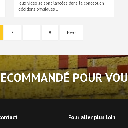
jeux vidéo se sont lancées dans la conception
d’éditions physiques…
3
…
8
Next
RECOMMANDÉ POUR VOU
contact
Pour aller plus loin