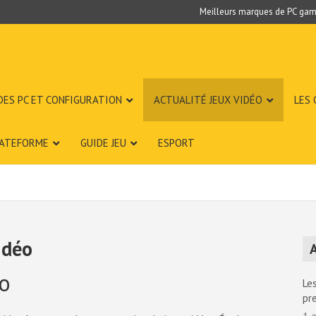
Meilleurs marques de PC gam
DES PC ET CONFIGURATION
ACTUALITÉ JEUX VIDÉO
LES
LATEFORME
GUIDE JEU
ESPORT
idéo
A
éo
Les
pr