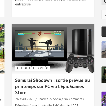
c
entreprise…
h
Ca
ACTUALITÉ JEUX VIDÉO
u
Samurai Shodown : sortie prévue au
printemps sur PC via l’Epic Games
Store
26 avril 2020
Charles & Sonia
No Comments
e
Développé par le studio SNK depuis 1993,